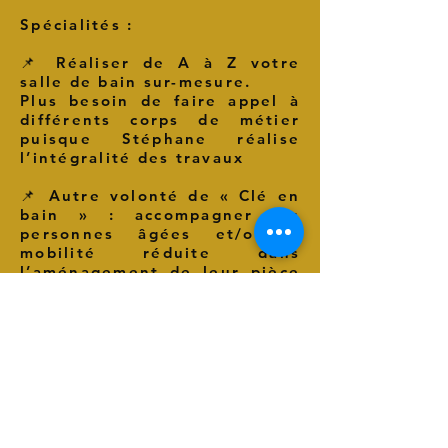
Spécialités :
📌 Réaliser de A à Z votre
salle de bain sur-mesure.
Plus besoin de faire appel à
différents corps de métier
puisque Stéphane réalise
l’intégralité des travaux
📌 Autre volonté de « Clé en
bain » : accompagner les
personnes âgées et/ou à
mobilité réduite dans
l’aménagement de leur pièce
d’eau pour leur permettre de
conserver indépendance et
autonomie
SARL Clé en bain
cle-enbain@outlook.fr
La Vieille Crouzille - 87240 Saint-Sylvestre